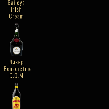
Baileys
Irish
Cream
Ликер
Benedictine
D.O.M