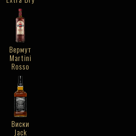
Вермут
Martini
Rosso
Виски
Jack