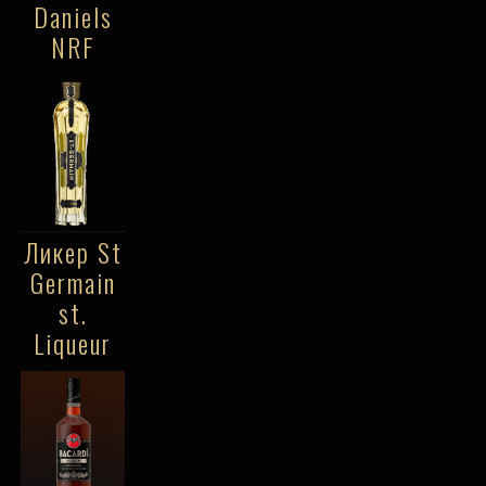
Daniels
NRF
Ликер St
Germain
st.
Liqueur