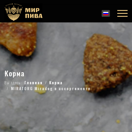
Корма
Вы здесь:
Главная
Корма
MIRATORG Miradog в ассортименте